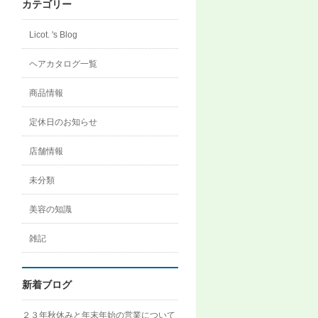
ロ
カテゴリー
フ
ィ
ー
Licot. 's Blog
ル
を
ヘアカタログ一覧
Instagram
で
表
商品情報
示
定休日のお知らせ
店舗情報
未分類
美容の知識
雑記
新着ブログ
２３年秋休みと年末年始の営業について