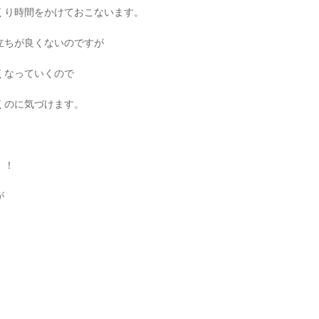
くり時間をかけておこないます。
立ちが良くないのですが
くなっていくので
くのに気づけます。
！！
が