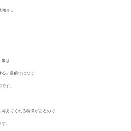
勉強会☆
く事は
せる
』目的ではなく
的です。
を与えてくれる特徴があるので
ます。