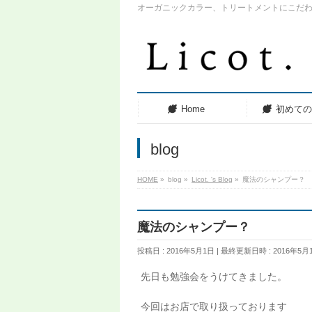
オーガニックカラー、トリートメントにこだ
Home
初めて
blog
HOME
»
blog
»
Licot. 's Blog
»
魔法のシャンプー？
魔法のシャンプー？
投稿日 : 2016年5月1日
最終更新日時 : 2016年5月
先日も勉強会をうけてきました。
今回はお店で取り扱っております