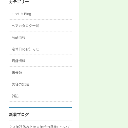
ロ
カテゴリー
フ
ィ
ー
Licot. 's Blog
ル
を
ヘアカタログ一覧
Instagram
で
表
商品情報
示
定休日のお知らせ
店舗情報
未分類
美容の知識
雑記
新着ブログ
２３年秋休みと年末年始の営業について