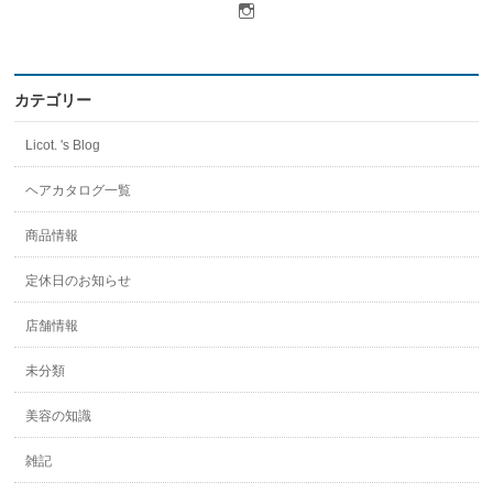
licot.hair
さ
ん
の
プ
ロ
カテゴリー
フ
ィ
Licot. 's Blog
ー
ル
を
ヘアカタログ一覧
Instagram
で
商品情報
表
示
定休日のお知らせ
店舗情報
未分類
美容の知識
雑記