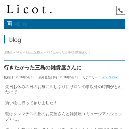
MENU
blog
HOME
»
blog
»
Licot. 's Blog
»
行きたかった三島の雑貨屋さんに
行きたかった三島の雑貨屋さんに
投稿日 : 2016年5月1日
最終更新日時 : 2016年5月1日
カテゴリー :
Licot. 's Blog
先日お休みの日のお昼に久しぶりにサロンの事以外の時間がとれ
たので
買い物に行って参りました！
朝はクレマチスの丘のお花屋さんと雑貨屋（ミュージアムショッ
プ）に。