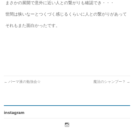
まさかの展開で意外に近い人との繋がりも確認でき・・・
世間は狭いなーとつくづく感じるくらいに人との繋がりがあって
それもまた面白かったです。
←
パーマ液の勉強会☆
魔法のシャンプー？
→
instagram
licot.hair
さ