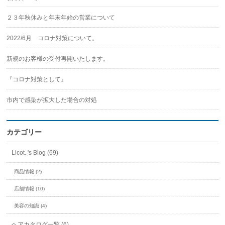
２３年秋休みと年末年始の営業について
2022/6月 コロナ対策について。
新規のお客様の受付再開いたします。
『コロナ対策として』
市内で感染が拡大した場合の対処
カテゴリー
Licot. 's Blog (69)
商品情報 (2)
店舗情報 (10)
美容の知識 (4)
ヘアカタログ一覧 (6)