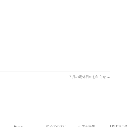
７月の定休日のお知らせ
→
Home
初めての方に
お店の場所
LINEでご