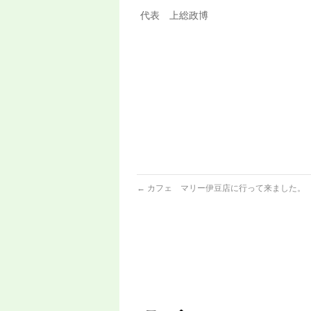
代表 上総政博
←
カフェ マリー伊豆店に行って来ました。