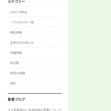
ロ
カテゴリー
フ
ィ
ー
Licot. 's Blog
ル
を
ヘアカタログ一覧
Instagram
で
表
商品情報
示
定休日のお知らせ
店舗情報
未分類
美容の知識
雑記
新着ブログ
２３年秋休みと年末年始の営業について