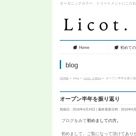
オーガニックカラー、トリートメントにこだ
Home
初めて
blog
HOME
»
blog
»
Licot. 's Blog
»
オープン半年を振り返
オープン半年を振り返り
投稿日 : 2016年6月24日
最終更新日時 : 2016年6
ブログをみて
初めましての方。
初めまして。ご覧になって頂けてあり