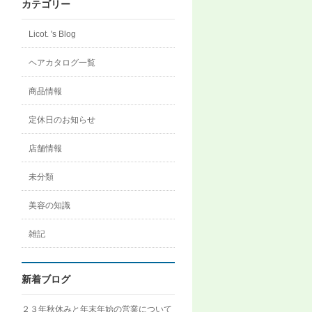
ロ
カテゴリー
フ
ィ
ー
Licot. 's Blog
ル
を
ヘアカタログ一覧
Instagram
で
表
商品情報
示
定休日のお知らせ
店舗情報
未分類
美容の知識
雑記
新着ブログ
２３年秋休みと年末年始の営業について