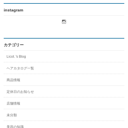
instagram
licot.hair
さ
ん
の
プ
ロ
カテゴリー
フ
ィ
Licot. 's Blog
ー
ル
を
ヘアカタログ一覧
Instagram
で
商品情報
表
示
定休日のお知らせ
店舗情報
未分類
美容の知識