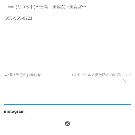
Licot.(リコット)〜三島 美容院・美容室〜
055-955-8221
←
価格改定のお知らせ
コロナウイルス拡散防止の対応につい
て
→
instagram
licot.hair
さ
ん