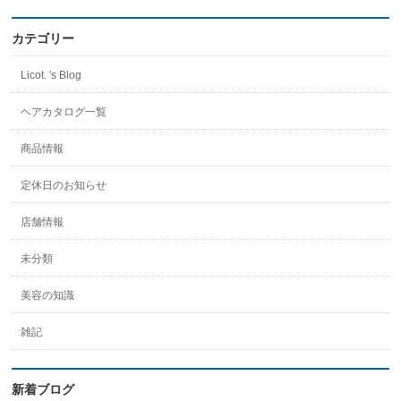
の
プ
ロ
カテゴリー
フ
ィ
Licot. 's Blog
ー
ル
を
ヘアカタログ一覧
Instagram
で
商品情報
表
示
定休日のお知らせ
店舗情報
未分類
美容の知識
雑記
新着ブログ