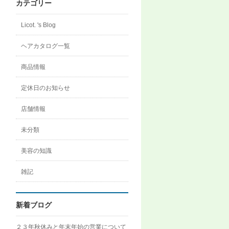
ロ
カテゴリー
フ
ィ
ー
Licot. 's Blog
ル
を
ヘアカタログ一覧
Instagram
で
表
商品情報
示
定休日のお知らせ
店舗情報
未分類
美容の知識
雑記
新着ブログ
２３年秋休みと年末年始の営業について