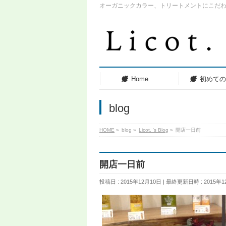
オーガニックカラー、トリートメントにこだ
Home
初めて
blog
HOME
»
blog
»
Licot. 's Blog
»
開店一日前
開店一日前
投稿日 : 2015年12月10日
最終更新日時 : 2015年1