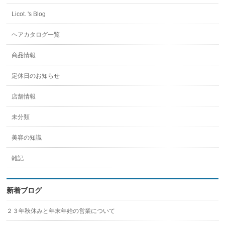
フ
ィ
Licot. 's Blog
ー
ル
を
ヘアカタログ一覧
Instagram
で
商品情報
表
示
定休日のお知らせ
店舗情報
未分類
美容の知識
雑記
新着ブログ
２３年秋休みと年末年始の営業について