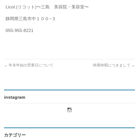
Licot.(リコット)〜三島 美容院・美容室〜
静岡県三島市中１００−３
055-955-8221
←
年末年始の営業日について
秋期休暇につきまして
→
instagram
licot.hair
さ
ん
の
プ
ロ
カテゴリー