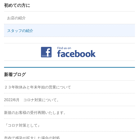
プ
ロ
初めての方に
フ
ィ
お店の紹介
ー
ル
を
スタッフの紹介
Instagram
で
表
示
新着ブログ
２３年秋休みと年末年始の営業について
2022/6月 コロナ対策について。
新規のお客様の受付再開いたします。
『コロナ対策として』
市内で感染が拡大した場合の対処