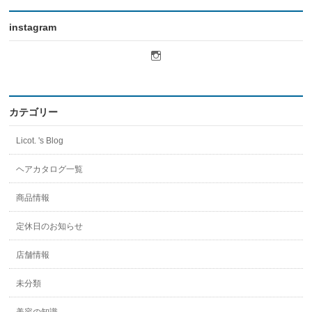
instagram
licot.hair
さ
ん
の
プ
ロ
カテゴリー
フ
ィ
Licot. 's Blog
ー
ル
を
ヘアカタログ一覧
Instagram
で
商品情報
表
示
定休日のお知らせ
店舗情報
未分類