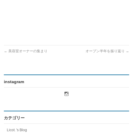
←
美容室オーナーの集まり
オープン半年を振り返り
→
instagram
licot.hair
さ
ん
の
プ
ロ
カテゴリー
フ
ィ
Licot. 's Blog
ー